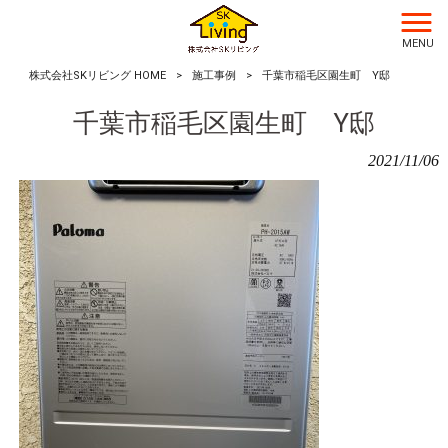
MENU
株式会社SKリビング HOME
>
施工事例
>
千葉市稲毛区園生町 Y邸
千葉市稲毛区園生町 Y邸
2021/11/06