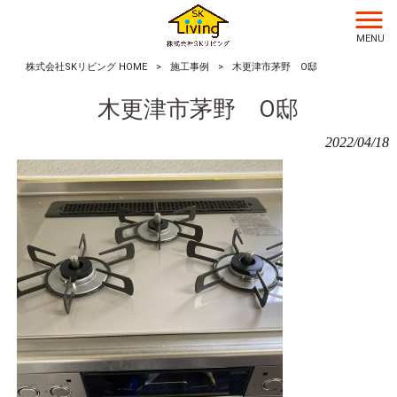
MENU
株式会社SKリビング HOME
>
施工事例
>
木更津市茅野 O邸
木更津市茅野 O邸
2022/04/18