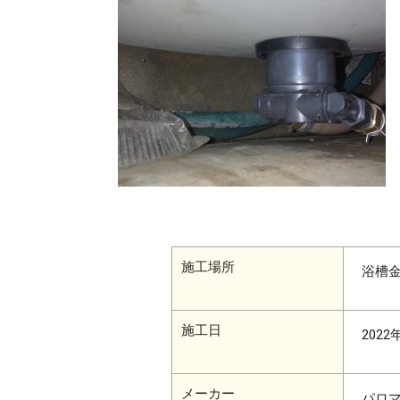
施工場所
浴槽
施工日
2022
メーカー
パロ