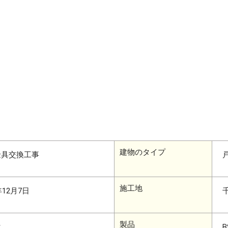
建物のタイプ
金具交換工事
施工地
年12月7日
製品
マ
B