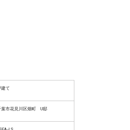
戸建て
千葉市花見川区畑町 U邸
SFA-LS