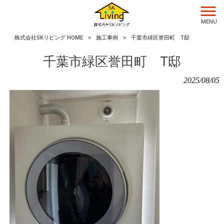
MENU
株式会社SKリビング HOME
>
施工事例
>
千葉市緑区誉田町 T邸
千葉市緑区誉田町 T邸
2025/08/05