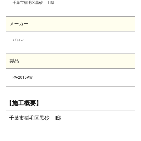
千葉市稲毛区黒砂 Ⅰ邸
メーカー
パロマ
製品
PA-2015AW
【施工概要】
千葉市稲毛区黒砂 I邸