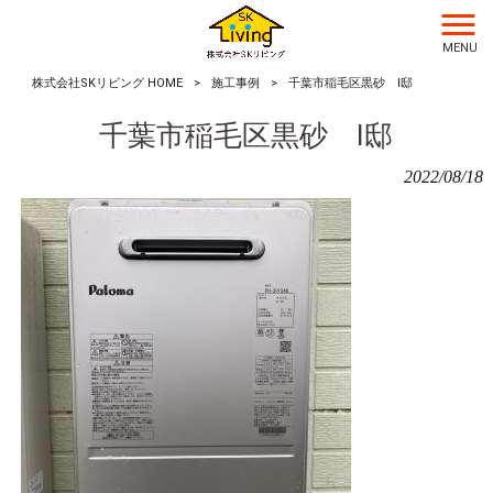
MENU
株式会社SKリビング HOME
>
施工事例
>
千葉市稲毛区黒砂 I邸
千葉市稲毛区黒砂 I邸
2022/08/18