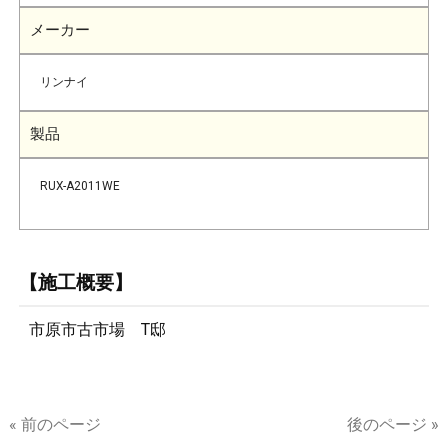
メーカー
リンナイ
製品
RUX-A2011WE
【施工概要】
市原市古市場 T邸
« 前のページ
後のページ »